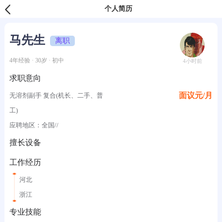
个人简历
马先生
离职
4年经验 · 30岁 · 初中
4小时前
求职意向
面议元/月
无溶剂副手 复合(机长、二手、普
工)
应聘地区：全国//
擅长设备
工作经历
河北
浙江
专业技能