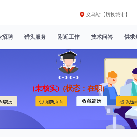
义乌站【
切换城市
】
企招聘
猎头服务
附近工作
技术问答
供求
******
(未核实)
(状态：在职)
收藏简历