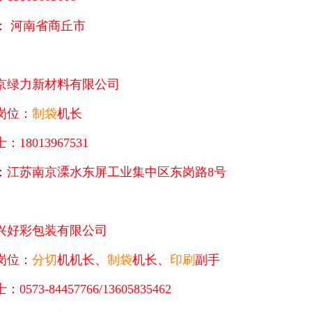
： 河南省商丘市
京绿力新材料有限公司
岗位：
制袋
机长
：18013967531
：江苏南京溧水东屏工业集中区东岗路8号
兴好彩包装有限公司
岗位：
分切
机机长、
制袋
机长、
印刷
副手
0573-84457766/13605835462