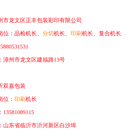
州市龙文区正丰包装彩印有限公司
岗位：品检机长、
分切
机长、
印刷
机长、
复合
机长
880531531
：漳州市龙文区建福路13号
沂双嘉包装
岗位：
印刷
机长
3581089115
：山东省临沂市沂河新区白沙埠