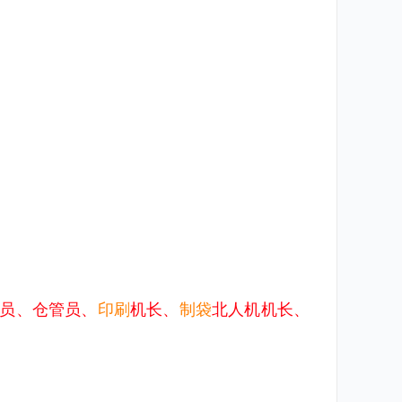
员、仓管员、
印刷
机长、
制袋
北人机机长、