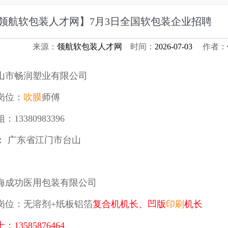
领航软包装人才网】7月3日全国软包装企业招聘
来源：
领航软包装人才网
时间：
2026-07-03
作者：
山市畅润塑业有限公司
岗位：
吹膜
师傅
：13380983396
： 广东省江门市台山
海成功医用包装有限公司
岗位：无溶剂+纸板铝箔
复合
机机长、凹版
印刷
机长
：13585876464