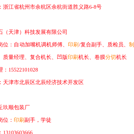
：浙江省杭州市余杭区余杭街道胜义路6-8号
石（天津）科技发展有限公司
岗位：自动加嘴机调机师傅、
印刷
/
复合
副手、质检员、
、质量经理、
复合
机长、凹版
印刷
机长、卷膜
分切
机长
：15522101028
：天津市北辰区北辰经济技术开发区
丘玖顺包装厂
岗位：
印刷
副手，学徒
3103603666