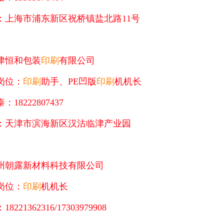
：上海市浦东新区祝桥镇盐北路11号
津恒和包装
印刷
有限公司
岗位：
印刷
助手、PE凹版
印刷
机机长
：18222807437
：天津市滨海新区汉沽临津产业园
州朝露新材料科技有限公司
岗位：
印刷
机机长
8221362316/17303979908