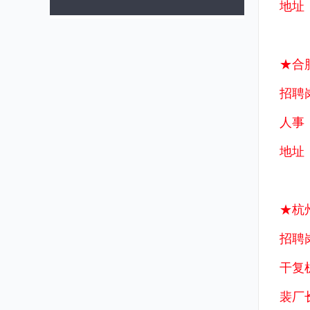
地址
★合
招聘
人事：1
地址
★杭
招聘
干复
裴厂长