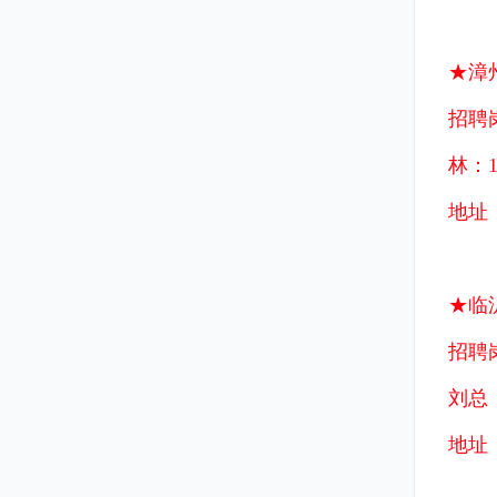
★漳
招聘
林：15
地址
★临
招聘
刘总：1
地址