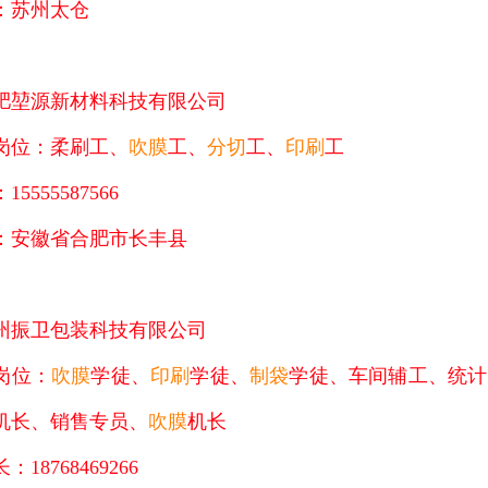
：苏州太仓
肥堃源新材料科技有限公司
岗位：柔刷工、
吹膜
工、
分切
工、
印刷
工
5555587566
：安徽省合肥市长丰县
州振卫包装科技有限公司
岗位：
吹膜
学徒、
印刷
学徒、
制袋
学徒、车间辅工、统计
机长、销售专员、
吹膜
机长
：18768469266