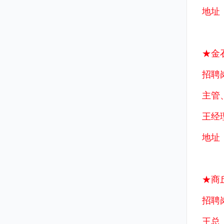
地址
★金
招聘
主管
王经理
地址
★商
招聘
王总：1