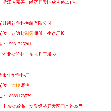
：浙江省嘉善县经济开发区成功路151号
光县凯达塑料包装有限公司
岗位：八边封
制袋
师傅、生产厂长
：15931725201
：河北省沧州市东光县于桥乡
登市佳华塑料厂
岗位：
吹膜
师傅
：18389178579
：山东省威海市文登经济开发区四产路22号